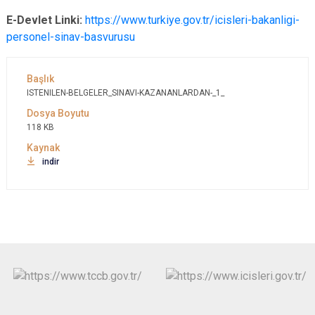
E-Devlet Linki:
https://www.turkiye.gov.tr/icisleri-bakanligi-
personel-sinav-basvurusu
ISTENILEN-BELGELER_SINAVI-KAZANANLARDAN-_1_
118 KB
indir