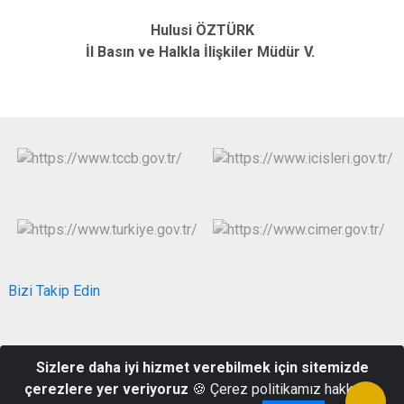
Hulusi ÖZTÜRK
İl Basın ve Halkla İlişkiler Müdür V.
Bizi Takip Edin
Eski Kuyumcular Mah. Hükümet Cad. No:2 Hükümet Konağı
Sizlere daha iyi hizmet verebilmek için sitemizde
Karesi/BALIKESİR
çerezlere yer veriyoruz
🍪 Çerez politikamız hakkında
0(266) 245 13 01