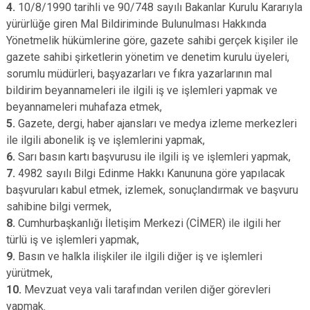
4.
10/8/1990 tarihli ve 90/748 sayılı Bakanlar Kurulu Kararıyla
yürürlüğe giren Mal Bildiriminde Bulunulması Hakkında
Yönetmelik hükümlerine göre, gazete sahibi gerçek kişiler ile
gazete sahibi şirketlerin yönetim ve denetim kurulu üyeleri,
sorumlu müdürleri, başyazarları ve fıkra yazarlarının mal
bildirim beyannameleri ile ilgili iş ve işlemleri yapmak ve
beyannameleri muhafaza etmek,
5.
Gazete, dergi, haber ajansları ve medya izleme merkezleri
ile ilgili abonelik iş ve işlemlerini yapmak,
6.
Sarı basın kartı başvurusu ile ilgili iş ve işlemleri yapmak,
7.
4982 sayılı Bilgi Edinme Hakkı Kanununa göre yapılacak
başvuruları kabul etmek, izlemek, sonuçlandırmak ve başvuru
sahibine bilgi vermek,
8.
Cumhurbaşkanlığı İletişim Merkezi (CİMER) ile ilgili her
türlü iş ve işlemleri yapmak,
9.
Basın ve halkla ilişkiler ile ilgili diğer iş ve işlemleri
yürütmek,
10.
Mevzuat veya vali tarafından verilen diğer görevleri
yapmak.