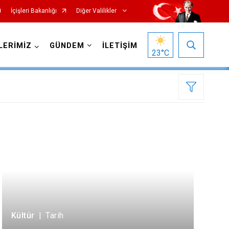
İçişleri Bakanlığı
Diğer Valilikler
LERİMİZ
GÜNDEM
İLETİŞİM
23
°C
Kültür
|
Tarih