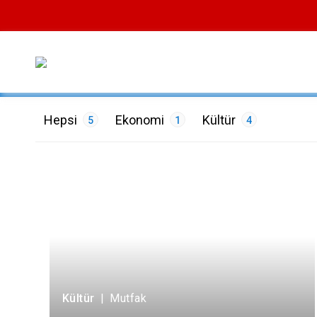
Hepsi
Ekonomi
Kültür
5
1
4
ETİKETLER
Mutfak
1
Müzik
1
Tarih
1
Tarım
1
T
Kültür
|
Mutfak