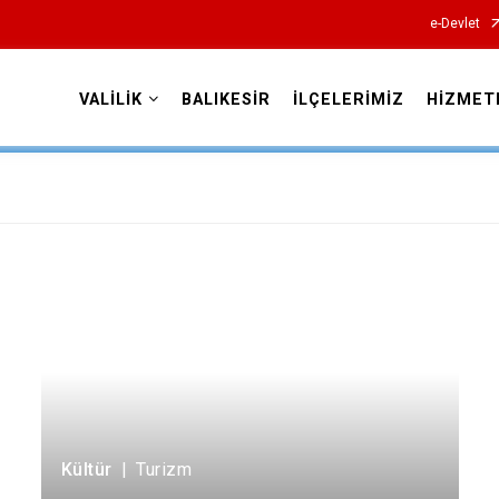
e-Devlet
VALİLİK
BALIKESİR
İLÇELERİMİZ
HİZMET
Valilikler
urizm
1
Kültür
|
Turizm