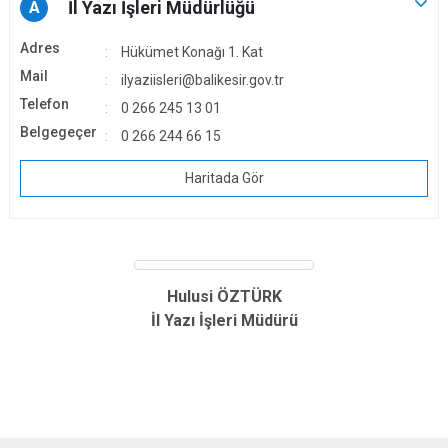
İl Yazı İşleri Müdürlüğü
A
Adres
Hükümet Konağı 1. Kat
Mail
ilyaziisleri@balikesir.gov.tr
Telefon
0 266 245 13 01
Belgegeçer
0 266 244 66 15
Haritada Gör
Hulusi ÖZTÜRK
İl Yazı İşleri Müdürü