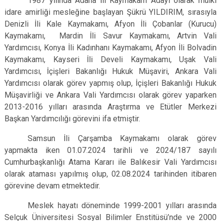
1987 yılında Adana İli Kaymakam Adayı olarak mülki
idare amirliği mesleğine başlayan Şükrü YILDIRIM, sırasıyla
Denizli İli Kale Kaymakamı, Afyon İli Çobanlar (Kurucu)
Kaymakamı, Mardin İli Savur Kaymakamı, Artvin Vali
Yardımcısı, Konya İli Kadınhanı Kaymakamı, Afyon İli Bolvadin
Kaymakamı, Kayseri İli Develi Kaymakamı, Uşak Vali
Yardımcısı, İçişleri Bakanlığı Hukuk Müşaviri, Ankara Vali
Yardımcısı olarak görev yapmış olup, İçişleri Bakanlığı Hukuk
Müşavirliği ve Ankara Vali Yardımcısı olarak görev yaparken
2013-2016 yılları arasında Araştırma ve Etütler Merkezi
Başkan Yardımcılığı görevini ifa etmiştir.
Samsun İli Çarşamba Kaymakamı olarak görev
yapmakta iken
01.07.2024 tarihli ve 2024/187 sayılı
Cumhurbaşkanlığı Atama Kararı ile Balıkesir Vali Yardımcısı
olarak ataması yapılmış olup, 02.08.2024 tarihinden itibaren
görevine devam etmektedir.
Meslek hayatı döneminde 1999-2001 yılları arasında
Selçuk Üniversitesi Sosyal Bilimler Enstitüsü’nde ve 2000