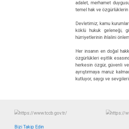
adalet, merhamet duygusu
temel hak ve özgürlüklerin
Devletimiz; kamu kurumları
köklü hukuk geleneği, g
hürriyetlerinin ihlalini ön
Her insanın en doğal hakkı
özgürlükleri eşitlik esasın
herkesin özgür, güvenli v
ayrıştırmaya maruz kalmad
kutluyor, saygı ve sevgile
Bizi Takip Edin