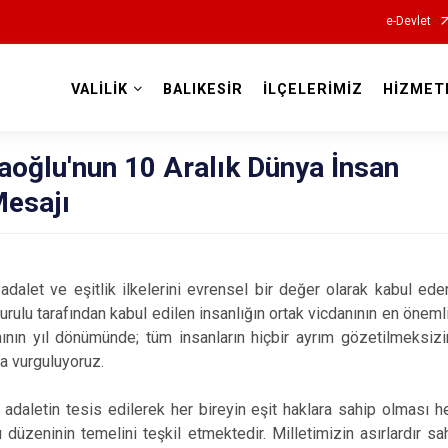
e-Devlet
VALİLİK
BALIKESİR
İLÇELERİMİZ
HİZMET
Valilikler
taoğlu'nun 10 Aralık Dünya İnsan
Mesajı
adalet ve eşitlik ilkelerini evrensel bir değer olarak kabul ede
urulu tarafından kabul edilen insanlığın ortak vicdanının en öneml
anının yıl dönümünde; tüm insanların hiçbir ayrım gözetilmeksiz
a vurguluyoruz.
 adaletin tesis edilerek her bireyin eşit haklara sahip olması
düzeninin temelini teşkil etmektedir. Milletimizin asırlardır sa