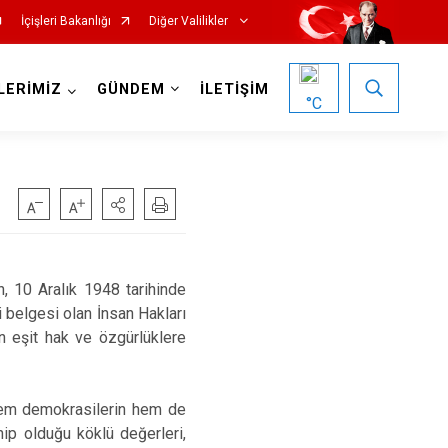
İçişleri Bakanlığı
Diğer Valilikler
LERİMİZ
GÜNDEM
İLETİŞİM
°C
n, 10 Aralık 1948 tarihinde
i belgesi olan İnsan Hakları
in eşit hak ve özgürlüklere
 hem demokrasilerin hem de
hip olduğu köklü değerleri,