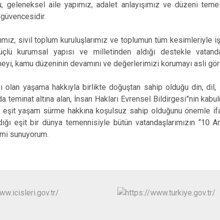
, geleneksel aile yapımız, adalet anlayışımız ve düzeni temel
 güvencesidir.
mız, sivil toplum kuruluşlarımız ve toplumun tüm kesimleriyle iş 
üçlü kurumsal yapısı ve milletinden aldığı destekle vatand
lemeyi, kamu düzeninin devamını ve değerlerimizi korumayı asli gör
 olan yaşama hakkıyla birlikte doğuştan sahip olduğu din, dil, 
da teminat altına alan, İnsan Hakları Evrensel Bildirgesi”nin kab
e eşit yaşam sürme hakkına koşulsuz sahip olduğunu önemle ifa
ığı eşit bir dünya temennisiyle bütün vatandaşlarımızın “10 Ar
rimi sunuyorum.