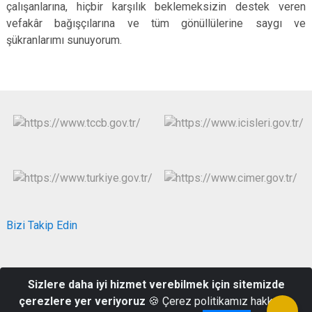
çalışanlarına, hiçbir karşılık beklemeksizin destek veren
vefakâr bağışçılarına ve tüm gönüllülerine saygı ve
şükranlarımı sunuyorum.
Bizi Takip Edin
Eski Kuyumcular Mah. Hükümet Cad. No:2 Hükümet Konağı
Sizlere daha iyi hizmet verebilmek için sitemizde
Karesi/BALIKESİR
çerezlere yer veriyoruz
🍪 Çerez politikamız hakkında
0(266) 245 13 01